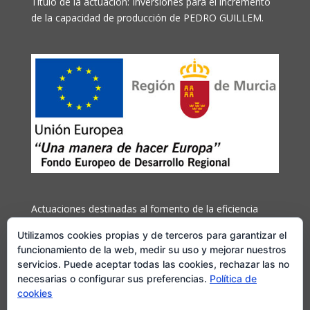
Título de la actuación: Inversiones para el incremento
de la capacidad de producción de PEDRO GUILLEM.
Actuaciones destinadas al fomento de la eficiencia
energética y el uso de energías renovables
Utilizamos cookies propias y de terceros para garantizar el
cofinanciada por el Fondo Europeo de Desarrollo
funcionamiento de la web, medir su uso y mejorar nuestros
Regional (FEDER) y la Región de Murcia
servicios. Puede aceptar todas las cookies, rechazar las no
necesarias o configurar sus preferencias.
Política de
Más información
cookies