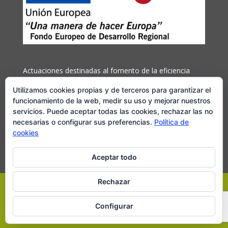
Actuaciones destinadas al fomento de la eficiencia
energética y el uso de energías renovables
Utilizamos cookies propias y de terceros para garantizar el
cofinanciada por el Fondo Europeo de Desarrollo
funcionamiento de la web, medir su uso y mejorar nuestros
Regional (FEDER) y la Región de Murcia
servicios. Puede aceptar todas las cookies, rechazar las no
necesarias o configurar sus preferencias.
Política de
Más información
cookies
Aceptar todo
Rechazar
Pedro Guillen Gomariz conservas de vegetales y Frutas
Configurar
-
Aviso Legal
-
Política de Privacidad