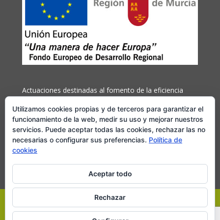
Actuaciones destinadas al fomento de la eficiencia
energética y el uso de energías renovables
Utilizamos cookies propias y de terceros para garantizar el
cofinanciada por el Fondo Europeo de Desarrollo
funcionamiento de la web, medir su uso y mejorar nuestros
Regional (FEDER) y la Región de Murcia
servicios. Puede aceptar todas las cookies, rechazar las no
necesarias o configurar sus preferencias.
Política de
Más información
cookies
Aceptar todo
Rechazar
Pedro Guillen Gomariz conservas de vegetales y Frutas